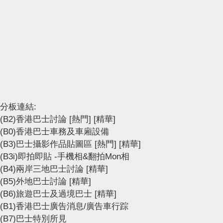
分板連結:
(B2)香港巴士討論
[熱門]
[精華]
(B0)香港巴士車務及車廂設備
(B3)巴士攝影作品貼圖區
[熱門]
[精華]
(B3i)即拍即貼 -手機相&翻拍Mon相
(B4)兩岸三地巴士討論
[精華]
(B5)外地巴士討論
[精華]
(B6)旅遊巴士及過境巴士
[精華]
(B1)香港巴士廣告消息/廣告車行踪
(B7)巴士特別所見