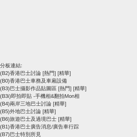
分板連結:
(B2)香港巴士討論
[熱門]
[精華]
(B0)香港巴士車務及車廂設備
(B3)巴士攝影作品貼圖區
[熱門]
[精華]
(B3i)即拍即貼 -手機相&翻拍Mon相
(B4)兩岸三地巴士討論
[精華]
(B5)外地巴士討論
[精華]
(B6)旅遊巴士及過境巴士
[精華]
(B1)香港巴士廣告消息/廣告車行踪
(B7)巴士特別所見