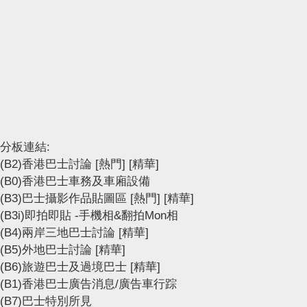
分板連結:
(B2)香港巴士討論
[熱門]
[精華]
(B0)香港巴士車務及車廂設備
(B3)巴士攝影作品貼圖區
[熱門]
[精華]
(B3i)即拍即貼 -手機相&翻拍Mon相
(B4)兩岸三地巴士討論
[精華]
(B5)外地巴士討論
[精華]
(B6)旅遊巴士及過境巴士
[精華]
(B1)香港巴士廣告消息/廣告車行踪
(B7)巴士特別所見