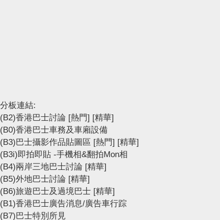
分板連結:
(B2)香港巴士討論
[熱門]
[精華]
(B0)香港巴士車務及車廂設備
(B3)巴士攝影作品貼圖區
[熱門]
[精華]
(B3i)即拍即貼 -手機相&翻拍Mon相
(B4)兩岸三地巴士討論
[精華]
(B5)外地巴士討論
[精華]
(B6)旅遊巴士及過境巴士
[精華]
(B1)香港巴士廣告消息/廣告車行踪
(B7)巴士特別所見