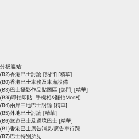
分板連結:
(B2)香港巴士討論
[熱門]
[精華]
(B0)香港巴士車務及車廂設備
(B3)巴士攝影作品貼圖區
[熱門]
[精華]
(B3i)即拍即貼 -手機相&翻拍Mon相
(B4)兩岸三地巴士討論
[精華]
(B5)外地巴士討論
[精華]
(B6)旅遊巴士及過境巴士
[精華]
(B1)香港巴士廣告消息/廣告車行踪
(B7)巴士特別所見