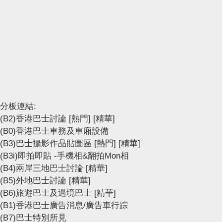
分板連結:
(B2)香港巴士討論
[熱門]
[精華]
(B0)香港巴士車務及車廂設備
(B3)巴士攝影作品貼圖區
[熱門]
[精華]
(B3i)即拍即貼 -手機相&翻拍Mon相
(B4)兩岸三地巴士討論
[精華]
(B5)外地巴士討論
[精華]
(B6)旅遊巴士及過境巴士
[精華]
(B1)香港巴士廣告消息/廣告車行踪
(B7)巴士特別所見