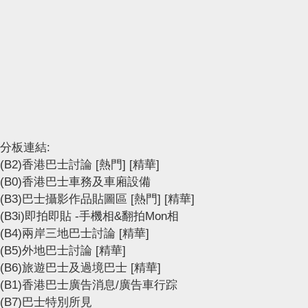
分板連結:
(B2)香港巴士討論
[熱門]
[精華]
(B0)香港巴士車務及車廂設備
(B3)巴士攝影作品貼圖區
[熱門]
[精華]
(B3i)即拍即貼 -手機相&翻拍Mon相
(B4)兩岸三地巴士討論
[精華]
(B5)外地巴士討論
[精華]
(B6)旅遊巴士及過境巴士
[精華]
(B1)香港巴士廣告消息/廣告車行踪
(B7)巴士特別所見