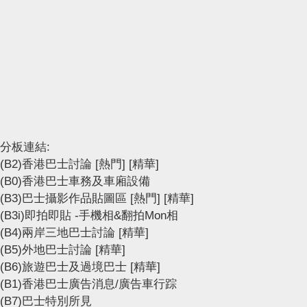
分板連結:
(B2)香港巴士討論
[熱門]
[精華]
(B0)香港巴士車務及車廂設備
(B3)巴士攝影作品貼圖區
[熱門]
[精華]
(B3i)即拍即貼 -手機相&翻拍Mon相
(B4)兩岸三地巴士討論
[精華]
(B5)外地巴士討論
[精華]
(B6)旅遊巴士及過境巴士
[精華]
(B1)香港巴士廣告消息/廣告車行踪
(B7)巴士特別所見