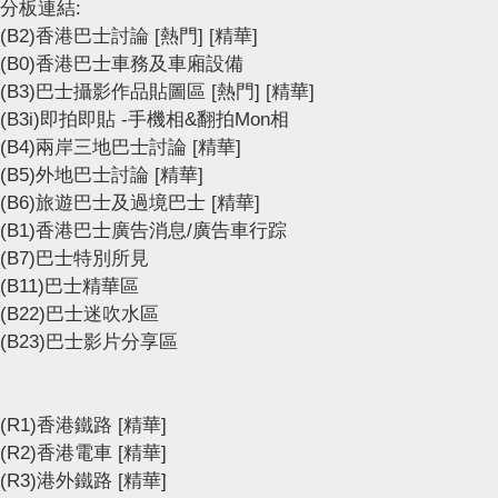
分板連結:
(B2)香港巴士討論
[熱門]
[精華]
(B0)香港巴士車務及車廂設備
(B3)巴士攝影作品貼圖區
[熱門]
[精華]
(B3i)即拍即貼 -手機相&翻拍Mon相
(B4)兩岸三地巴士討論
[精華]
(B5)外地巴士討論
[精華]
(B6)旅遊巴士及過境巴士
[精華]
(B1)香港巴士廣告消息/廣告車行踪
(B7)巴士特別所見
(B11)巴士精華區
(B22)巴士迷吹水區
(B23)巴士影片分享區
(R1)香港鐵路
[精華]
(R2)香港電車
[精華]
(R3)港外鐵路
[精華]