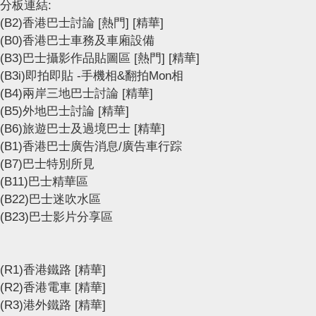
分板連結:
(B2)香港巴士討論
[熱門]
[精華]
(B0)香港巴士車務及車廂設備
(B3)巴士攝影作品貼圖區
[熱門]
[精華]
(B3i)即拍即貼 -手機相&翻拍Mon相
(B4)兩岸三地巴士討論
[精華]
(B5)外地巴士討論
[精華]
(B6)旅遊巴士及過境巴士
[精華]
(B1)香港巴士廣告消息/廣告車行踪
(B7)巴士特別所見
(B11)巴士精華區
(B22)巴士迷吹水區
(B23)巴士影片分享區
(R1)香港鐵路
[精華]
(R2)香港電車
[精華]
(R3)港外鐵路
[精華]