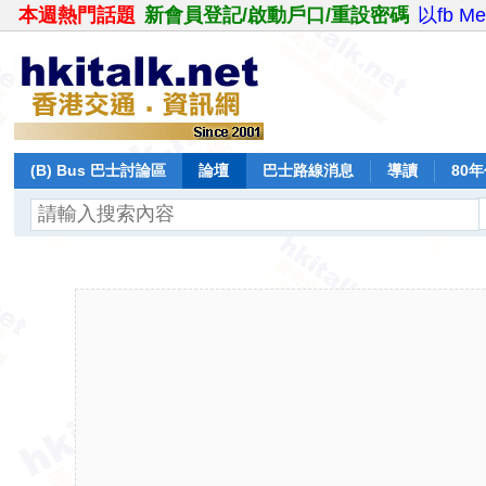
本週熱門話題
新會員登記/啟動戶口/重設密碼
以fb M
(B) Bus 巴士討論區
論壇
巴士路線消息
導讀
80
飛行報告
日誌
保留巴士
分享
記錄