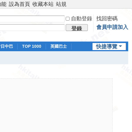
功能
設為首頁
收藏本站
站規
自動登錄
找回密碼
會員申請加入
登錄
快捷導覽
昔日中巴
TOP 1000
英國巴士
排行榜
日本鐵路