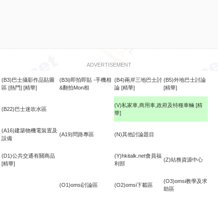
ADVERTISEMENT
(B3)巴士攝影作品貼圖
(B3i)即拍即貼 -手機相
(B4)兩岸三地巴士討
(B5)外地巴士討論
區
[熱門]
[精華]
&翻拍Mon相
論
[精華]
[精華]
(V)私家車,商用車,政府及特種車輛
[精
(B22)巴士迷吹水區
華]
食
(A16)建築物機電裝置及
(A19)問路專區
(N)其他討論題目
設備
(D1)公共交通有關商品
(Y)hkitalk.net會員福
(Z)站務資源中心
[精華]
利部
(O3)omsi教學及求
(O1)omsi討論區
(O2)omsi下載區
助區