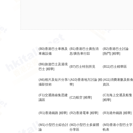
(B0)香港巴士車務及
(B1)香港巴士廣告消
(B2)香港巴士討論
車廂設備
息/廣告車行踪
[熱門]
[精華]
(B6)旅遊巴士及過境
(B7)巴士特別所見
(B11)巴士精華區
巴士
[精華]
(A6)相片及短片分享/
(A10)香港地方討論
[精
(A11)消費著數及飲
攝影技術
華]
資訊
(F1)交通路線集思建
(C3)海上交通及船隻
(C2)航空
[精華]
議區
[精華]
(R1)香港鐵路
[精華]
(R2)香港電車
[精華]
(R3)港外鐵路
[精華]
(M1)小型巴士綜合討
(M2)小型巴士多媒體
(M3)香港小型巴士字
論
分享區
軌表