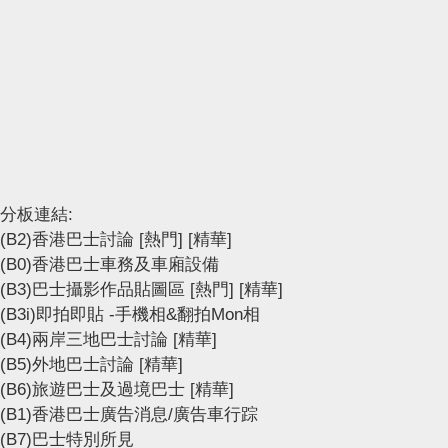
分板連結:
(B2)香港巴士討論
[熱門]
[精華]
(B0)香港巴士車務及車廂設備
(B3)巴士攝影作品貼圖區
[熱門]
[精華]
(B3i)即拍即貼 -手機相&翻拍Mon相
(B4)兩岸三地巴士討論
[精華]
(B5)外地巴士討論
[精華]
(B6)旅遊巴士及過境巴士
[精華]
(B1)香港巴士廣告消息/廣告車行踪
(B7)巴士特別所見