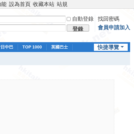
功能
設為首頁
收藏本站
站規
自動登錄
找回密碼
會員申請加入
登錄
快捷導覽
昔日中巴
TOP 1000
英國巴士
排行榜
日本鐵路