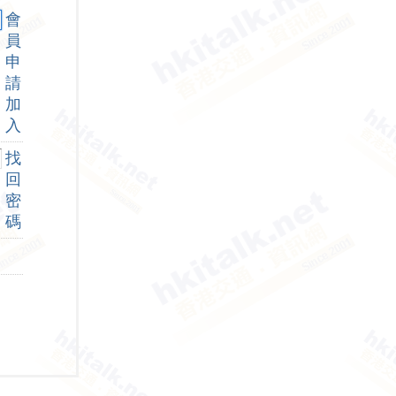
會
員
申
請
加
入
找
回
密
碼