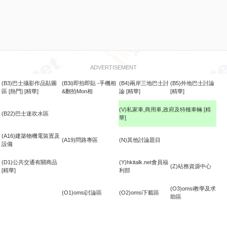
ADVERTISEMENT
(B3)巴士攝影作品貼圖
(B3i)即拍即貼 -手機相
(B4)兩岸三地巴士討
(B5)外地巴士討論
區
[熱門]
[精華]
&翻拍Mon相
論
[精華]
[精華]
(V)私家車,商用車,政府及特種車輛
[精
(B22)巴士迷吹水區
華]
食
(A16)建築物機電裝置及
(A19)問路專區
(N)其他討論題目
設備
(D1)公共交通有關商品
(Y)hkitalk.net會員福
(Z)站務資源中心
[精華]
利部
(O3)omsi教學及求
(O1)omsi討論區
(O2)omsi下載區
助區