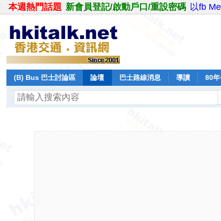
本週熱門話題
新會員登記/啟動戶口/重設密碼
以fb M
(B) Bus 巴士討論區
論壇
巴士路線消息
導讀
80
飛行報告
日誌
保留巴士
分享
記錄