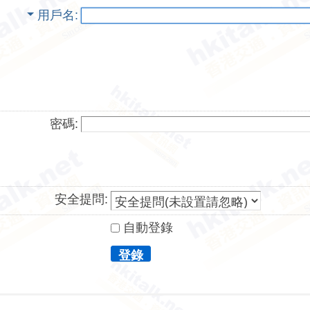
用戶名
密碼:
安全提問:
自動登錄
登錄