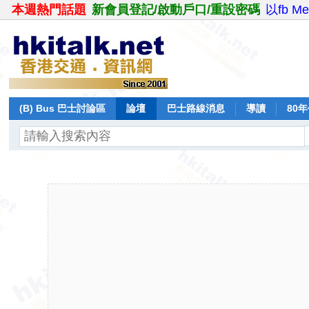
本週熱門話題
新會員登記/啟動戶口/重設密碼
以fb M
(B) Bus 巴士討論區
論壇
巴士路線消息
導讀
80
飛行報告
日誌
保留巴士
分享
記錄