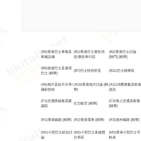
(B0)香港巴士車務及
(B1)香港巴士廣告消
(B2)香港巴士討論
車廂設備
息/廣告車行踪
[熱門]
[精華]
(B6)旅遊巴士及過境
(B7)巴士特別所見
(B11)巴士精華區
巴士
[精華]
(A6)相片及短片分享/
(A10)香港地方討論
[精
(A11)消費著數及飲
攝影技術
華]
資訊
(F1)交通路線集思建
(C3)海上交通及船隻
(C2)航空
[精華]
議區
[精華]
(R1)香港鐵路
[精華]
(R2)香港電車
[精華]
(R3)港外鐵路
[精華]
(M1)小型巴士綜合討
(M2)小型巴士多媒體
(M3)香港小型巴士字
論
分享區
軌表