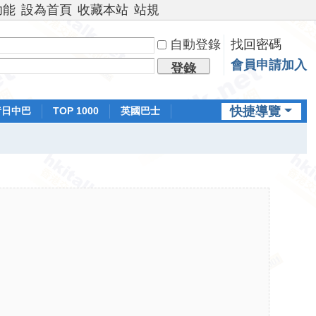
功能
設為首頁
收藏本站
站規
自動登錄
找回密碼
會員申請加入
登錄
快捷導覽
昔日中巴
TOP 1000
英國巴士
排行榜
日本鐵路