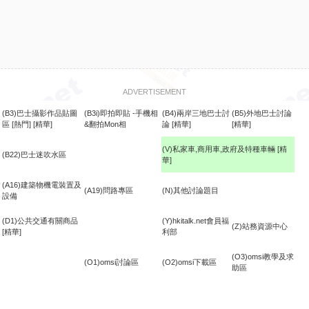
ADVERTISEMENT
(B3)巴士攝影作品貼圖
(B3i)即拍即貼 -手機相
(B4)兩岸三地巴士討
(B5)外地巴士討論
區
[熱門]
[精華]
&翻拍Mon相
論
[精華]
[精華]
(V)私家車,商用車,政府及特種車輛
[精
(B22)巴士迷吹水區
華]
食
(A16)建築物機電裝置及
(A19)問路專區
(N)其他討論題目
設備
(D1)公共交通有關商品
(Y)hkitalk.net會員福
(Z)站務資源中心
[精華]
利部
(O3)omsi教學及求
(O1)omsi討論區
(O2)omsi下載區
助區