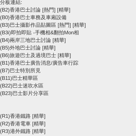
分板連結:
(B2)香港巴士討論
[熱門]
[精華]
(B0)香港巴士車務及車廂設備
(B3)巴士攝影作品貼圖區
[熱門]
[精華]
(B3i)即拍即貼 -手機相&翻拍Mon相
(B4)兩岸三地巴士討論
[精華]
(B5)外地巴士討論
[精華]
(B6)旅遊巴士及過境巴士
[精華]
(B1)香港巴士廣告消息/廣告車行踪
(B7)巴士特別所見
(B11)巴士精華區
(B22)巴士迷吹水區
(B23)巴士影片分享區
(R1)香港鐵路
[精華]
(R2)香港電車
[精華]
(R3)港外鐵路
[精華]