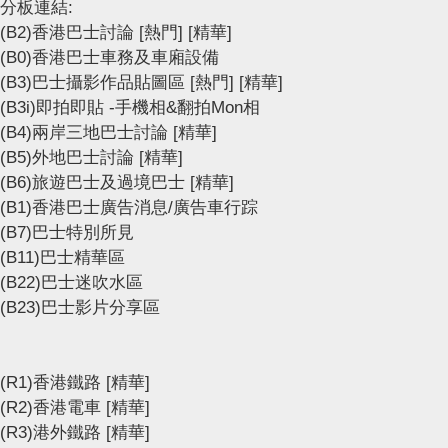
分板連結:
(B2)香港巴士討論
[熱門]
[精華]
(B0)香港巴士車務及車廂設備
(B3)巴士攝影作品貼圖區
[熱門]
[精華]
(B3i)即拍即貼 -手機相&翻拍Mon相
(B4)兩岸三地巴士討論
[精華]
(B5)外地巴士討論
[精華]
(B6)旅遊巴士及過境巴士
[精華]
(B1)香港巴士廣告消息/廣告車行踪
(B7)巴士特別所見
(B11)巴士精華區
(B22)巴士迷吹水區
(B23)巴士影片分享區
(R1)香港鐵路
[精華]
(R2)香港電車
[精華]
(R3)港外鐵路
[精華]