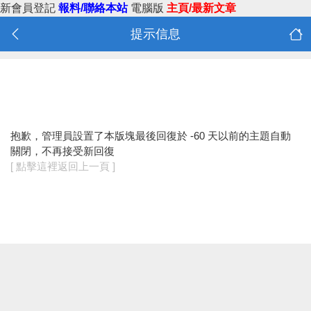
新會員登記
報料/聯絡本站
電腦版
主頁/最新文章
提示信息
抱歉，管理員設置了本版塊最後回復於 -60 天以前的主題自動
關閉，不再接受新回復
[ 點擊這裡返回上一頁 ]