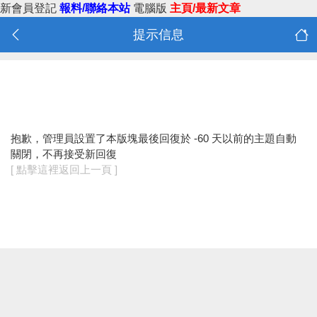
新會員登記
報料/聯絡本站
電腦版
主頁/最新文章
提示信息
抱歉，管理員設置了本版塊最後回復於 -60 天以前的主題自動
關閉，不再接受新回復
[ 點擊這裡返回上一頁 ]