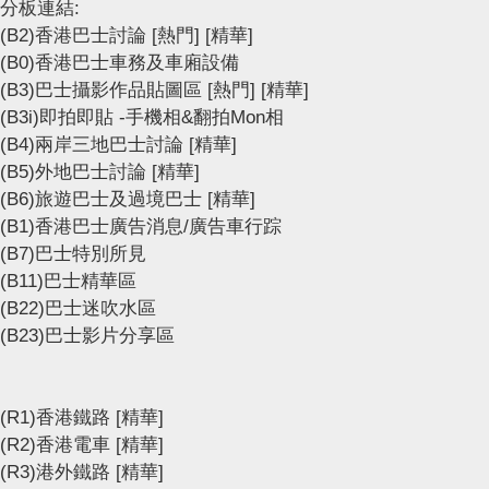
分板連結:
(B2)香港巴士討論
[熱門]
[精華]
(B0)香港巴士車務及車廂設備
(B3)巴士攝影作品貼圖區
[熱門]
[精華]
(B3i)即拍即貼 -手機相&翻拍Mon相
(B4)兩岸三地巴士討論
[精華]
(B5)外地巴士討論
[精華]
(B6)旅遊巴士及過境巴士
[精華]
(B1)香港巴士廣告消息/廣告車行踪
(B7)巴士特別所見
(B11)巴士精華區
(B22)巴士迷吹水區
(B23)巴士影片分享區
(R1)香港鐵路
[精華]
(R2)香港電車
[精華]
(R3)港外鐵路
[精華]