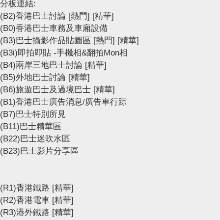
分板連結:
(B2)香港巴士討論
[熱門]
[精華]
(B0)香港巴士車務及車廂設備
(B3)巴士攝影作品貼圖區
[熱門]
[精華]
(B3i)即拍即貼 -手機相&翻拍Mon相
(B4)兩岸三地巴士討論
[精華]
(B5)外地巴士討論
[精華]
(B6)旅遊巴士及過境巴士
[精華]
(B1)香港巴士廣告消息/廣告車行踪
(B7)巴士特別所見
(B11)巴士精華區
(B22)巴士迷吹水區
(B23)巴士影片分享區
(R1)香港鐵路
[精華]
(R2)香港電車
[精華]
(R3)港外鐵路
[精華]