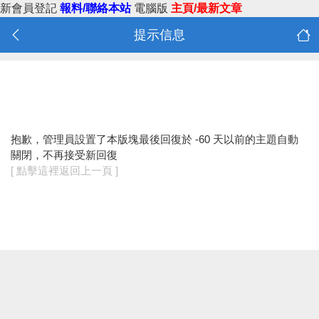
新會員登記
報料/聯絡本站
電腦版
主頁/最新文章
提示信息
抱歉，管理員設置了本版塊最後回復於 -60 天以前的主題自動
關閉，不再接受新回復
[ 點擊這裡返回上一頁 ]