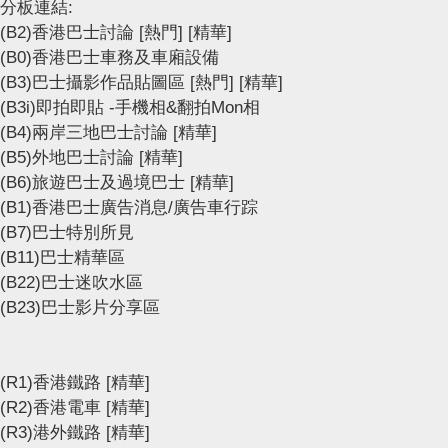
分板連結:
(B2)香港巴士討論
[熱門]
[精華]
(B0)香港巴士車務及車廂設備
(B3)巴士攝影作品貼圖區
[熱門]
[精華]
(B3i)即拍即貼 -手機相&翻拍Mon相
(B4)兩岸三地巴士討論
[精華]
(B5)外地巴士討論
[精華]
(B6)旅遊巴士及過境巴士
[精華]
(B1)香港巴士廣告消息/廣告車行踪
(B7)巴士特別所見
(B11)巴士精華區
(B22)巴士迷吹水區
(B23)巴士影片分享區
(R1)香港鐵路
[精華]
(R2)香港電車
[精華]
(R3)港外鐵路
[精華]