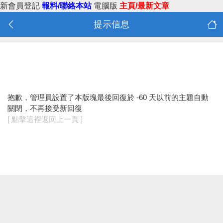
新會員登記
報料/聯絡本站
電腦版
主頁/最新文章
提示信息
抱歉，管理員設置了本版塊最後回復於 -60 天以前的主題自動
關閉，不再接受新回復
[ 點擊這裡返回上一頁 ]