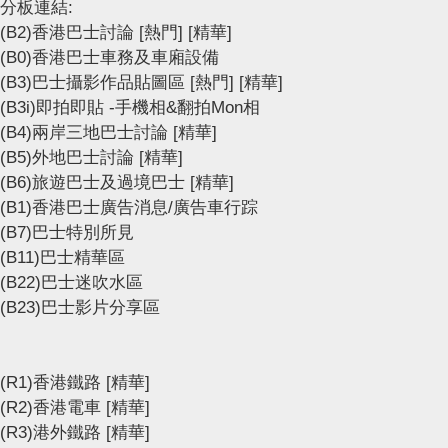
分板連結:
(B2)香港巴士討論
[熱門]
[精華]
(B0)香港巴士車務及車廂設備
(B3)巴士攝影作品貼圖區
[熱門]
[精華]
(B3i)即拍即貼 -手機相&翻拍Mon相
(B4)兩岸三地巴士討論
[精華]
(B5)外地巴士討論
[精華]
(B6)旅遊巴士及過境巴士
[精華]
(B1)香港巴士廣告消息/廣告車行踪
(B7)巴士特別所見
(B11)巴士精華區
(B22)巴士迷吹水區
(B23)巴士影片分享區
(R1)香港鐵路
[精華]
(R2)香港電車
[精華]
(R3)港外鐵路
[精華]