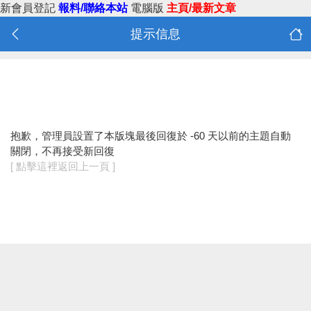
新會員登記
報料/聯絡本站
電腦版
主頁/最新文章
提示信息
抱歉，管理員設置了本版塊最後回復於 -60 天以前的主題自動
關閉，不再接受新回復
[ 點擊這裡返回上一頁 ]