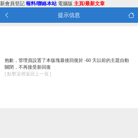
新會員登記
報料/聯絡本站
電腦版
主頁/最新文章
提示信息
抱歉，管理員設置了本版塊最後回復於 -60 天以前的主題自動
關閉，不再接受新回復
[ 點擊這裡返回上一頁 ]