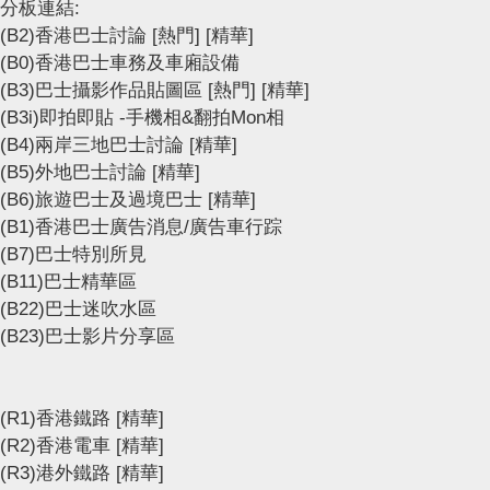
分板連結:
(B2)香港巴士討論
[熱門]
[精華]
(B0)香港巴士車務及車廂設備
(B3)巴士攝影作品貼圖區
[熱門]
[精華]
(B3i)即拍即貼 -手機相&翻拍Mon相
(B4)兩岸三地巴士討論
[精華]
(B5)外地巴士討論
[精華]
(B6)旅遊巴士及過境巴士
[精華]
(B1)香港巴士廣告消息/廣告車行踪
(B7)巴士特別所見
(B11)巴士精華區
(B22)巴士迷吹水區
(B23)巴士影片分享區
(R1)香港鐵路
[精華]
(R2)香港電車
[精華]
(R3)港外鐵路
[精華]