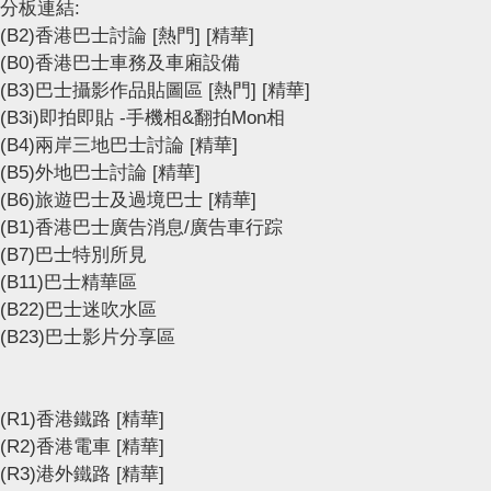
分板連結:
(B2)香港巴士討論
[熱門]
[精華]
(B0)香港巴士車務及車廂設備
(B3)巴士攝影作品貼圖區
[熱門]
[精華]
(B3i)即拍即貼 -手機相&翻拍Mon相
(B4)兩岸三地巴士討論
[精華]
(B5)外地巴士討論
[精華]
(B6)旅遊巴士及過境巴士
[精華]
(B1)香港巴士廣告消息/廣告車行踪
(B7)巴士特別所見
(B11)巴士精華區
(B22)巴士迷吹水區
(B23)巴士影片分享區
(R1)香港鐵路
[精華]
(R2)香港電車
[精華]
(R3)港外鐵路
[精華]