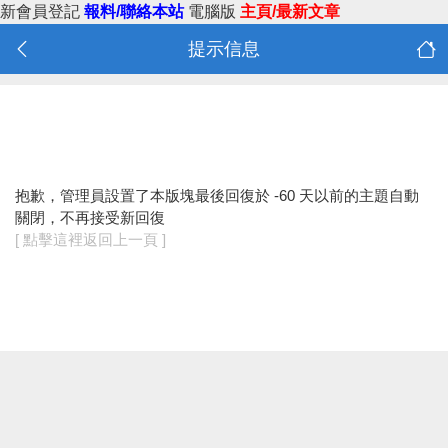
新會員登記
報料/聯絡本站
電腦版
主頁/最新文章
提示信息
抱歉，管理員設置了本版塊最後回復於 -60 天以前的主題自動
關閉，不再接受新回復
[ 點擊這裡返回上一頁 ]