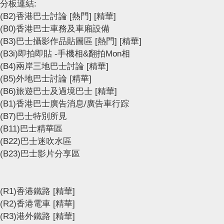
分板連結:
(B2)香港巴士討論
[熱門]
[精華]
(B0)香港巴士車務及車廂設備
(B3)巴士攝影作品貼圖區
[熱門]
[精華]
(B3i)即拍即貼 -手機相&翻拍Mon相
(B4)兩岸三地巴士討論
[精華]
(B5)外地巴士討論
[精華]
(B6)旅遊巴士及過境巴士
[精華]
(B1)香港巴士廣告消息/廣告車行踪
(B7)巴士特別所見
(B11)巴士精華區
(B22)巴士迷吹水區
(B23)巴士影片分享區
(R1)香港鐵路
[精華]
(R2)香港電車
[精華]
(R3)港外鐵路
[精華]