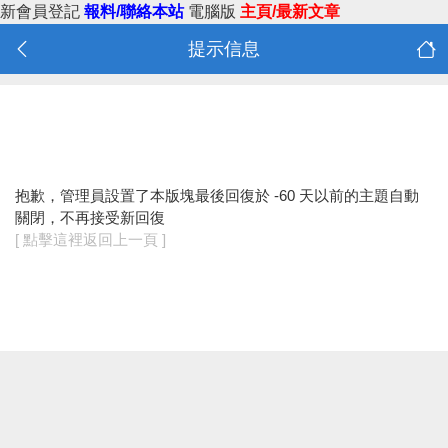
新會員登記
報料/聯絡本站
電腦版
主頁/最新文章
提示信息
抱歉，管理員設置了本版塊最後回復於 -60 天以前的主題自動
關閉，不再接受新回復
[ 點擊這裡返回上一頁 ]