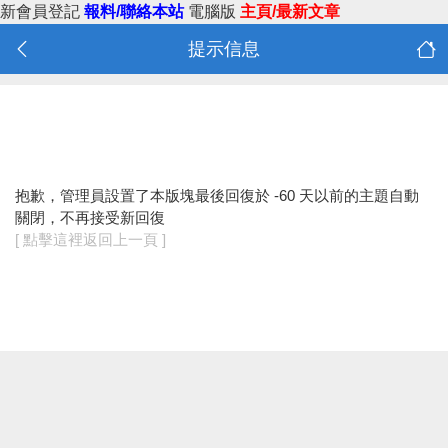
新會員登記
報料/聯絡本站
電腦版
主頁/最新文章
提示信息
抱歉，管理員設置了本版塊最後回復於 -60 天以前的主題自動
關閉，不再接受新回復
[ 點擊這裡返回上一頁 ]