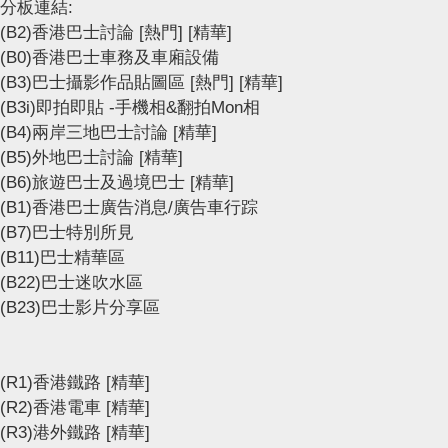
分板連結:
(B2)香港巴士討論
[熱門]
[精華]
(B0)香港巴士車務及車廂設備
(B3)巴士攝影作品貼圖區
[熱門]
[精華]
(B3i)即拍即貼 -手機相&翻拍Mon相
(B4)兩岸三地巴士討論
[精華]
(B5)外地巴士討論
[精華]
(B6)旅遊巴士及過境巴士
[精華]
(B1)香港巴士廣告消息/廣告車行踪
(B7)巴士特別所見
(B11)巴士精華區
(B22)巴士迷吹水區
(B23)巴士影片分享區
(R1)香港鐵路
[精華]
(R2)香港電車
[精華]
(R3)港外鐵路
[精華]