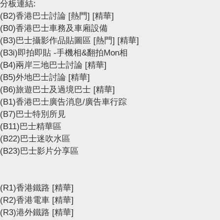
分板連結:
(B2)香港巴士討論
[熱門]
[精華]
(B0)香港巴士車務及車廂設備
(B3)巴士攝影作品貼圖區
[熱門]
[精華]
(B3i)即拍即貼 -手機相&翻拍Mon相
(B4)兩岸三地巴士討論
[精華]
(B5)外地巴士討論
[精華]
(B6)旅遊巴士及過境巴士
[精華]
(B1)香港巴士廣告消息/廣告車行踪
(B7)巴士特別所見
(B11)巴士精華區
(B22)巴士迷吹水區
(B23)巴士影片分享區
(R1)香港鐵路
[精華]
(R2)香港電車
[精華]
(R3)港外鐵路
[精華]