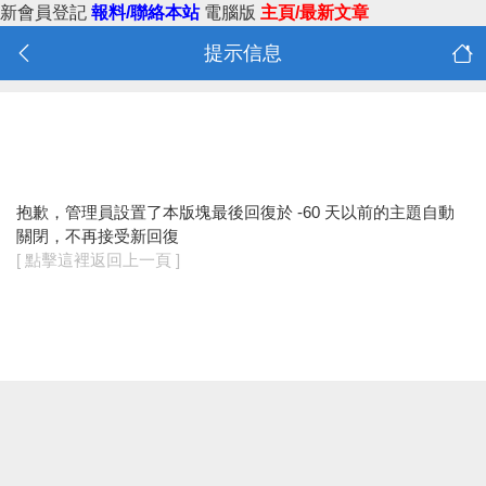
新會員登記
報料/聯絡本站
電腦版
主頁/最新文章
提示信息
抱歉，管理員設置了本版塊最後回復於 -60 天以前的主題自動
關閉，不再接受新回復
[ 點擊這裡返回上一頁 ]