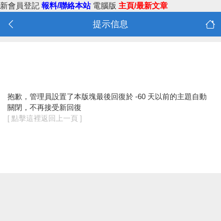
新會員登記
報料/聯絡本站
電腦版
主頁/最新文章
提示信息
抱歉，管理員設置了本版塊最後回復於 -60 天以前的主題自動
關閉，不再接受新回復
[ 點擊這裡返回上一頁 ]