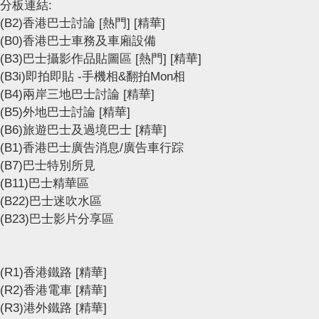
分板連結:
(B2)香港巴士討論
[熱門]
[精華]
(B0)香港巴士車務及車廂設備
(B3)巴士攝影作品貼圖區
[熱門]
[精華]
(B3i)即拍即貼 -手機相&翻拍Mon相
(B4)兩岸三地巴士討論
[精華]
(B5)外地巴士討論
[精華]
(B6)旅遊巴士及過境巴士
[精華]
(B1)香港巴士廣告消息/廣告車行踪
(B7)巴士特別所見
(B11)巴士精華區
(B22)巴士迷吹水區
(B23)巴士影片分享區
(R1)香港鐵路
[精華]
(R2)香港電車
[精華]
(R3)港外鐵路
[精華]