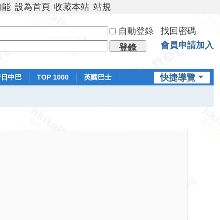
功能
設為首頁
收藏本站
站規
自動登錄
找回密碼
會員申請加入
登錄
快捷導覽
昔日中巴
TOP 1000
英國巴士
排行榜
日本鐵路