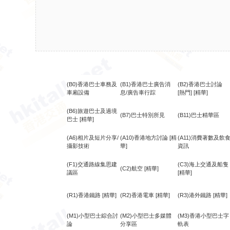
(B0)香港巴士車務及
(B1)香港巴士廣告消
(B2)香港巴士討論
車廂設備
息/廣告車行踪
[熱門]
[精華]
(B6)旅遊巴士及過境
(B7)巴士特別所見
(B11)巴士精華區
巴士
[精華]
(A6)相片及短片分享/
(A10)香港地方討論
[精
(A11)消費著數及飲
攝影技術
華]
資訊
(F1)交通路線集思建
(C3)海上交通及船隻
(C2)航空
[精華]
議區
[精華]
(R1)香港鐵路
[精華]
(R2)香港電車
[精華]
(R3)港外鐵路
[精華]
(M1)小型巴士綜合討
(M2)小型巴士多媒體
(M3)香港小型巴士字
論
分享區
軌表