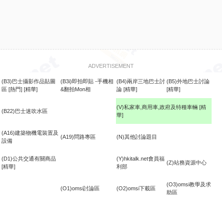
ADVERTISEMENT
(B3)巴士攝影作品貼圖
(B3i)即拍即貼 -手機相
(B4)兩岸三地巴士討
(B5)外地巴士討論
區
[熱門]
[精華]
&翻拍Mon相
論
[精華]
[精華]
(V)私家車,商用車,政府及特種車輛
[精
(B22)巴士迷吹水區
華]
食
(A16)建築物機電裝置及
(A19)問路專區
(N)其他討論題目
設備
(D1)公共交通有關商品
(Y)hkitalk.net會員福
(Z)站務資源中心
[精華]
利部
(O3)omsi教學及求
(O1)omsi討論區
(O2)omsi下載區
助區