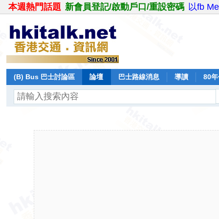
本週熱門話題
新會員登記/啟動戶口/重設密碼
以fb M
(B) Bus 巴士討論區
論壇
巴士路線消息
導讀
80
飛行報告
日誌
保留巴士
分享
記錄