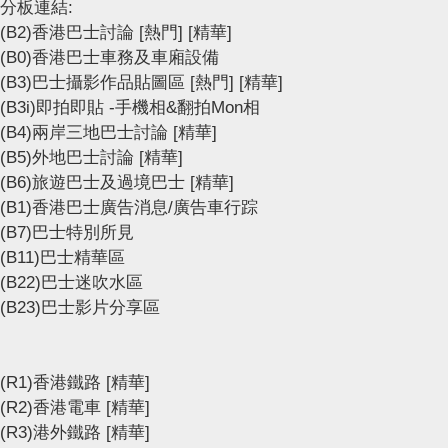
分板連結:
(B2)香港巴士討論
[熱門]
[精華]
(B0)香港巴士車務及車廂設備
(B3)巴士攝影作品貼圖區
[熱門]
[精華]
(B3i)即拍即貼 -手機相&翻拍Mon相
(B4)兩岸三地巴士討論
[精華]
(B5)外地巴士討論
[精華]
(B6)旅遊巴士及過境巴士
[精華]
(B1)香港巴士廣告消息/廣告車行踪
(B7)巴士特別所見
(B11)巴士精華區
(B22)巴士迷吹水區
(B23)巴士影片分享區
(R1)香港鐵路
[精華]
(R2)香港電車
[精華]
(R3)港外鐵路
[精華]