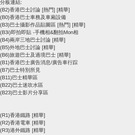
分板連結:
(B2)香港巴士討論
[熱門]
[精華]
(B0)香港巴士車務及車廂設備
(B3)巴士攝影作品貼圖區
[熱門]
[精華]
(B3i)即拍即貼 -手機相&翻拍Mon相
(B4)兩岸三地巴士討論
[精華]
(B5)外地巴士討論
[精華]
(B6)旅遊巴士及過境巴士
[精華]
(B1)香港巴士廣告消息/廣告車行踪
(B7)巴士特別所見
(B11)巴士精華區
(B22)巴士迷吹水區
(B23)巴士影片分享區
(R1)香港鐵路
[精華]
(R2)香港電車
[精華]
(R3)港外鐵路
[精華]