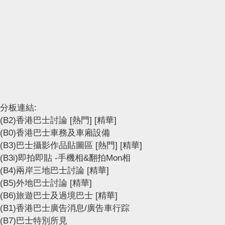
分板連結:
(B2)香港巴士討論
[熱門]
[精華]
(B0)香港巴士車務及車廂設備
(B3)巴士攝影作品貼圖區
[熱門]
[精華]
(B3i)即拍即貼 -手機相&翻拍Mon相
(B4)兩岸三地巴士討論
[精華]
(B5)外地巴士討論
[精華]
(B6)旅遊巴士及過境巴士
[精華]
(B1)香港巴士廣告消息/廣告車行踪
(B7)巴士特別所見