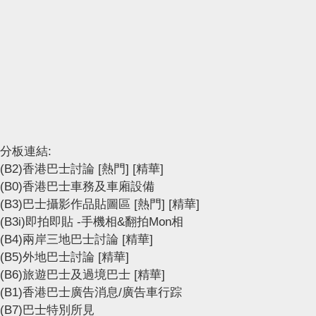
分板連結:
(B2)香港巴士討論
[熱門]
[精華]
(B0)香港巴士車務及車廂設備
(B3)巴士攝影作品貼圖區
[熱門]
[精華]
(B3i)即拍即貼 -手機相&翻拍Mon相
(B4)兩岸三地巴士討論
[精華]
(B5)外地巴士討論
[精華]
(B6)旅遊巴士及過境巴士
[精華]
(B1)香港巴士廣告消息/廣告車行踪
(B7)巴士特別所見