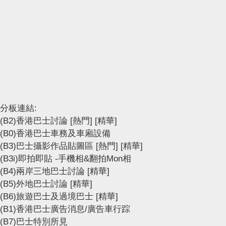
分板連結:
(B2)香港巴士討論
[熱門]
[精華]
(B0)香港巴士車務及車廂設備
(B3)巴士攝影作品貼圖區
[熱門]
[精華]
(B3i)即拍即貼 -手機相&翻拍Mon相
(B4)兩岸三地巴士討論
[精華]
(B5)外地巴士討論
[精華]
(B6)旅遊巴士及過境巴士
[精華]
(B1)香港巴士廣告消息/廣告車行踪
(B7)巴士特別所見