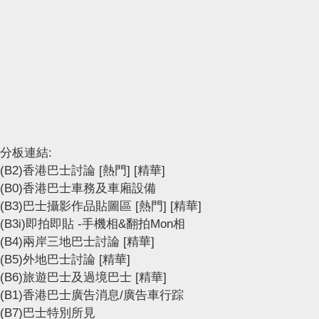
分板連結:
(B2)香港巴士討論
[熱門]
[精華]
(B0)香港巴士車務及車廂設備
(B3)巴士攝影作品貼圖區
[熱門]
[精華]
(B3i)即拍即貼 -手機相&翻拍Mon相
(B4)兩岸三地巴士討論
[精華]
(B5)外地巴士討論
[精華]
(B6)旅遊巴士及過境巴士
[精華]
(B1)香港巴士廣告消息/廣告車行踪
(B7)巴士特別所見