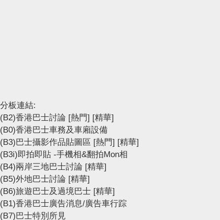
分板連結:
(B2)香港巴士討論
[熱門]
[精華]
(B0)香港巴士車務及車廂設備
(B3)巴士攝影作品貼圖區
[熱門]
[精華]
(B3i)即拍即貼 -手機相&翻拍Mon相
(B4)兩岸三地巴士討論
[精華]
(B5)外地巴士討論
[精華]
(B6)旅遊巴士及過境巴士
[精華]
(B1)香港巴士廣告消息/廣告車行踪
(B7)巴士特別所見