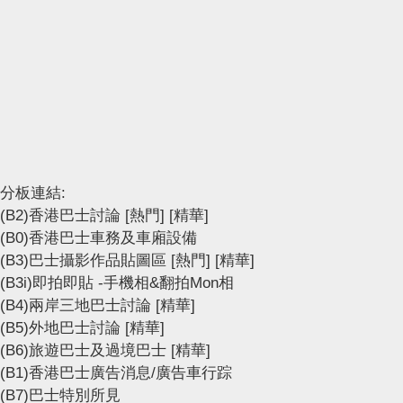
分板連結:
(B2)香港巴士討論
[熱門]
[精華]
(B0)香港巴士車務及車廂設備
(B3)巴士攝影作品貼圖區
[熱門]
[精華]
(B3i)即拍即貼 -手機相&翻拍Mon相
(B4)兩岸三地巴士討論
[精華]
(B5)外地巴士討論
[精華]
(B6)旅遊巴士及過境巴士
[精華]
(B1)香港巴士廣告消息/廣告車行踪
(B7)巴士特別所見