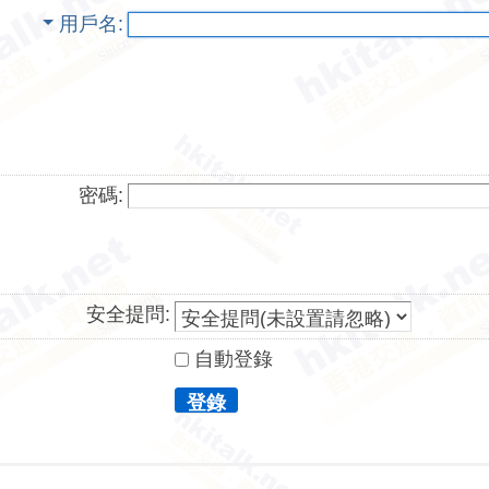
用戶名
密碼:
安全提問:
自動登錄
登錄