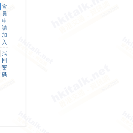
會
員
申
請
加
入
找
回
密
碼