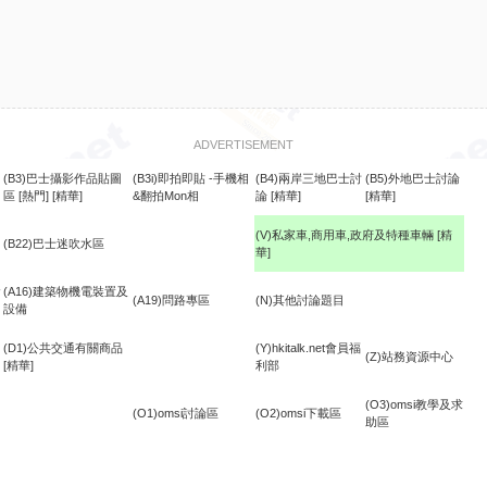
ADVERTISEMENT
(B3)巴士攝影作品貼圖
(B3i)即拍即貼 -手機相
(B4)兩岸三地巴士討
(B5)外地巴士討論
區
[熱門]
[精華]
&翻拍Mon相
論
[精華]
[精華]
(V)私家車,商用車,政府及特種車輛
[精
(B22)巴士迷吹水區
華]
食
(A16)建築物機電裝置及
(A19)問路專區
(N)其他討論題目
設備
(D1)公共交通有關商品
(Y)hkitalk.net會員福
(Z)站務資源中心
[精華]
利部
(O3)omsi教學及求
(O1)omsi討論區
(O2)omsi下載區
助區