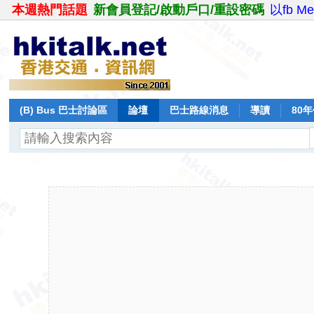
本週熱門話題
新會員登記/啟動戶口/重設密碼
以fb M
(B) Bus 巴士討論區
論壇
巴士路線消息
導讀
80
飛行報告
日誌
保留巴士
分享
記錄