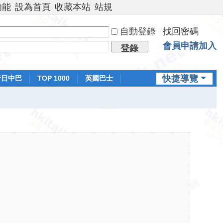
功能
設為首頁
收藏本站
站規
自動登錄
找回密碼
會員申請加入
登錄
快捷導覽
昔日中巴
TOP 1000
英國巴士
排行榜
日本鐵路