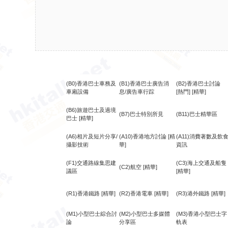
(B0)香港巴士車務及
(B1)香港巴士廣告消
(B2)香港巴士討論
車廂設備
息/廣告車行踪
[熱門]
[精華]
(B6)旅遊巴士及過境
(B7)巴士特別所見
(B11)巴士精華區
巴士
[精華]
(A6)相片及短片分享/
(A10)香港地方討論
[精
(A11)消費著數及飲
攝影技術
華]
資訊
(F1)交通路線集思建
(C3)海上交通及船隻
(C2)航空
[精華]
議區
[精華]
(R1)香港鐵路
[精華]
(R2)香港電車
[精華]
(R3)港外鐵路
[精華]
(M1)小型巴士綜合討
(M2)小型巴士多媒體
(M3)香港小型巴士字
論
分享區
軌表