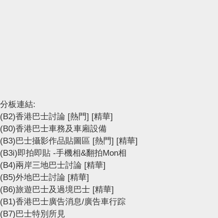
分板連結:
(B2)香港巴士討論
[熱門]
[精華]
(B0)香港巴士車務及車廂設備
(B3)巴士攝影作品貼圖區
[熱門]
[精華]
(B3i)即拍即貼 -手機相&翻拍Mon相
(B4)兩岸三地巴士討論
[精華]
(B5)外地巴士討論
[精華]
(B6)旅遊巴士及過境巴士
[精華]
(B1)香港巴士廣告消息/廣告車行踪
(B7)巴士特別所見