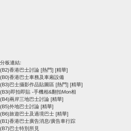
分板連結:
(B2)香港巴士討論
[熱門]
[精華]
(B0)香港巴士車務及車廂設備
(B3)巴士攝影作品貼圖區
[熱門]
[精華]
(B3i)即拍即貼 -手機相&翻拍Mon相
(B4)兩岸三地巴士討論
[精華]
(B5)外地巴士討論
[精華]
(B6)旅遊巴士及過境巴士
[精華]
(B1)香港巴士廣告消息/廣告車行踪
(B7)巴士特別所見