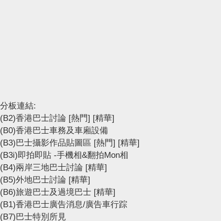
分板連結:
(B2)香港巴士討論
[熱門]
[精華]
(B0)香港巴士車務及車廂設備
(B3)巴士攝影作品貼圖區
[熱門]
[精華]
(B3i)即拍即貼 -手機相&翻拍Mon相
(B4)兩岸三地巴士討論
[精華]
(B5)外地巴士討論
[精華]
(B6)旅遊巴士及過境巴士
[精華]
(B1)香港巴士廣告消息/廣告車行踪
(B7)巴士特別所見