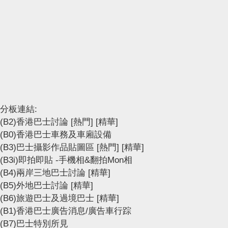
分板連結:
(B2)香港巴士討論
[熱門]
[精華]
(B0)香港巴士車務及車廂設備
(B3)巴士攝影作品貼圖區
[熱門]
[精華]
(B3i)即拍即貼 -手機相&翻拍Mon相
(B4)兩岸三地巴士討論
[精華]
(B5)外地巴士討論
[精華]
(B6)旅遊巴士及過境巴士
[精華]
(B1)香港巴士廣告消息/廣告車行踪
(B7)巴士特別所見