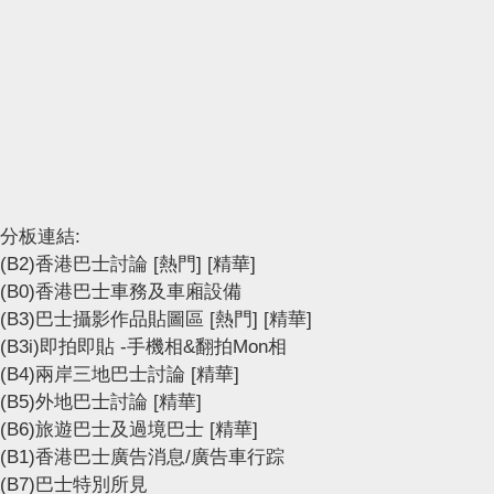
分板連結:
(B2)香港巴士討論
[熱門]
[精華]
(B0)香港巴士車務及車廂設備
(B3)巴士攝影作品貼圖區
[熱門]
[精華]
(B3i)即拍即貼 -手機相&翻拍Mon相
(B4)兩岸三地巴士討論
[精華]
(B5)外地巴士討論
[精華]
(B6)旅遊巴士及過境巴士
[精華]
(B1)香港巴士廣告消息/廣告車行踪
(B7)巴士特別所見