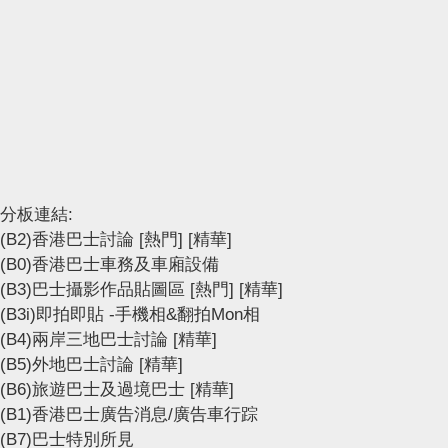
分板連結:
(B2)香港巴士討論
[熱門]
[精華]
(B0)香港巴士車務及車廂設備
(B3)巴士攝影作品貼圖區
[熱門]
[精華]
(B3i)即拍即貼 -手機相&翻拍Mon相
(B4)兩岸三地巴士討論
[精華]
(B5)外地巴士討論
[精華]
(B6)旅遊巴士及過境巴士
[精華]
(B1)香港巴士廣告消息/廣告車行踪
(B7)巴士特別所見