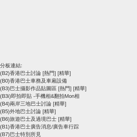
分板連結:
(B2)香港巴士討論
[熱門]
[精華]
(B0)香港巴士車務及車廂設備
(B3)巴士攝影作品貼圖區
[熱門]
[精華]
(B3i)即拍即貼 -手機相&翻拍Mon相
(B4)兩岸三地巴士討論
[精華]
(B5)外地巴士討論
[精華]
(B6)旅遊巴士及過境巴士
[精華]
(B1)香港巴士廣告消息/廣告車行踪
(B7)巴士特別所見