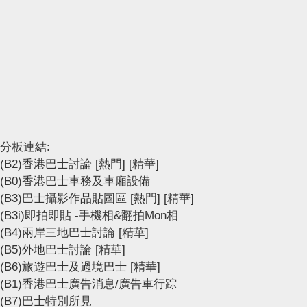
分板連結:
(B2)香港巴士討論
[熱門]
[精華]
(B0)香港巴士車務及車廂設備
(B3)巴士攝影作品貼圖區
[熱門]
[精華]
(B3i)即拍即貼 -手機相&翻拍Mon相
(B4)兩岸三地巴士討論
[精華]
(B5)外地巴士討論
[精華]
(B6)旅遊巴士及過境巴士
[精華]
(B1)香港巴士廣告消息/廣告車行踪
(B7)巴士特別所見