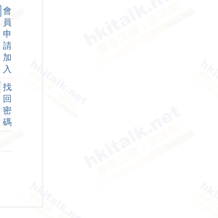
會
員
申
請
加
入
找
回
密
碼