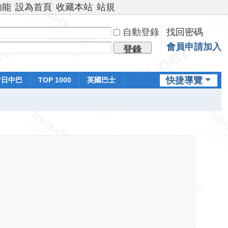
功能
設為首頁
收藏本站
站規
自動登錄
找回密碼
會員申請加入
登錄
快捷導覽
昔日中巴
TOP 1000
英國巴士
排行榜
日本鐵路