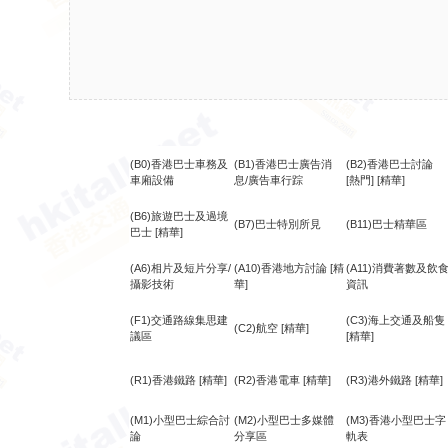
(B0)香港巴士車務及
(B1)香港巴士廣告消
(B2)香港巴士討論
車廂設備
息/廣告車行踪
[熱門]
[精華]
(B6)旅遊巴士及過境
(B7)巴士特別所見
(B11)巴士精華區
巴士
[精華]
(A6)相片及短片分享/
(A10)香港地方討論
[精
(A11)消費著數及飲
攝影技術
華]
資訊
(F1)交通路線集思建
(C3)海上交通及船隻
(C2)航空
[精華]
議區
[精華]
(R1)香港鐵路
[精華]
(R2)香港電車
[精華]
(R3)港外鐵路
[精華]
(M1)小型巴士綜合討
(M2)小型巴士多媒體
(M3)香港小型巴士字
論
分享區
軌表