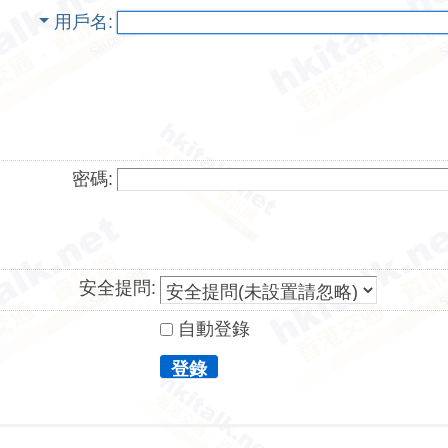
用戶名
密碼:
安全提問:
自動登錄
登錄