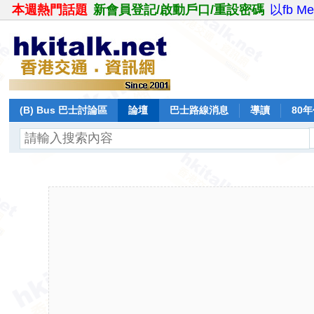
本週熱門話題
新會員登記/啟動戶口/重設密碼
以fb M
(B) Bus 巴士討論區
論壇
巴士路線消息
導讀
80
飛行報告
日誌
保留巴士
分享
記錄