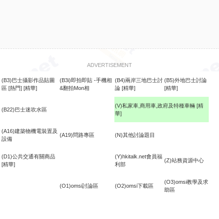
ADVERTISEMENT
(B3)巴士攝影作品貼圖
(B3i)即拍即貼 -手機相
(B4)兩岸三地巴士討
(B5)外地巴士討論
區
[熱門]
[精華]
&翻拍Mon相
論
[精華]
[精華]
(V)私家車,商用車,政府及特種車輛
[精
(B22)巴士迷吹水區
華]
食
(A16)建築物機電裝置及
(A19)問路專區
(N)其他討論題目
設備
(D1)公共交通有關商品
(Y)hkitalk.net會員福
(Z)站務資源中心
[精華]
利部
(O3)omsi教學及求
(O1)omsi討論區
(O2)omsi下載區
助區