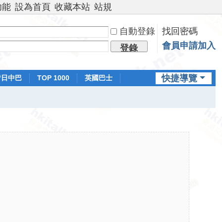
功能
設為首頁
收藏本站
站規
自動登錄
找回密碼
會員申請加入
登錄
快捷導覽
昔日中巴
TOP 1000
英國巴士
排行榜
日本鐵路