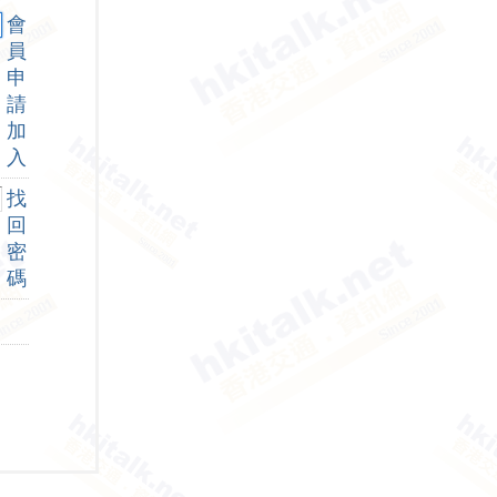
會
員
申
請
加
入
找
回
密
碼