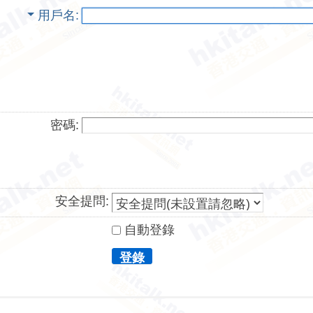
用戶名
密碼:
安全提問:
自動登錄
登錄