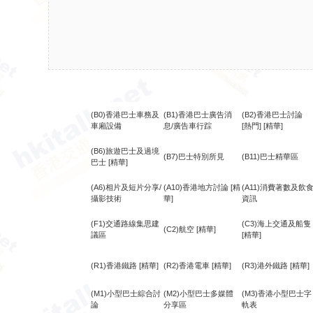
(B0)香港巴士車務及
(B1)香港巴士廣告消
(B2)香港巴士討論
車廂設備
息/廣告車行踪
[熱門]
[精華]
(B6)旅遊巴士及過境
(B7)巴士特別所見
(B11)巴士精華區
巴士
[精華]
(A6)相片及短片分享/
(A10)香港地方討論
[精
(A11)消費著數及飲
攝影技術
華]
資訊
(F1)交通路線集思建
(C3)海上交通及船隻
(C2)航空
[精華]
議區
[精華]
(R1)香港鐵路
[精華]
(R2)香港電車
[精華]
(R3)港外鐵路
[精華]
(M1)小型巴士綜合討
(M2)小型巴士多媒體
(M3)香港小型巴士字
論
分享區
軌表