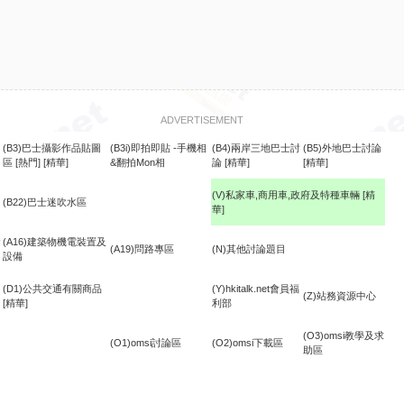
ADVERTISEMENT
(B3)巴士攝影作品貼圖
(B3i)即拍即貼 -手機相
(B4)兩岸三地巴士討
(B5)外地巴士討論
區
[熱門]
[精華]
&翻拍Mon相
論
[精華]
[精華]
(V)私家車,商用車,政府及特種車輛
[精
(B22)巴士迷吹水區
華]
食
(A16)建築物機電裝置及
(A19)問路專區
(N)其他討論題目
設備
(D1)公共交通有關商品
(Y)hkitalk.net會員福
(Z)站務資源中心
[精華]
利部
(O3)omsi教學及求
(O1)omsi討論區
(O2)omsi下載區
助區