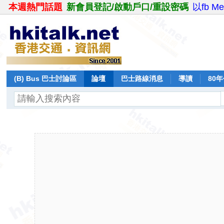
本週熱門話題
新會員登記/啟動戶口/重設密碼
以fb M
(B) Bus 巴士討論區
論壇
巴士路線消息
導讀
80
飛行報告
日誌
保留巴士
分享
記錄