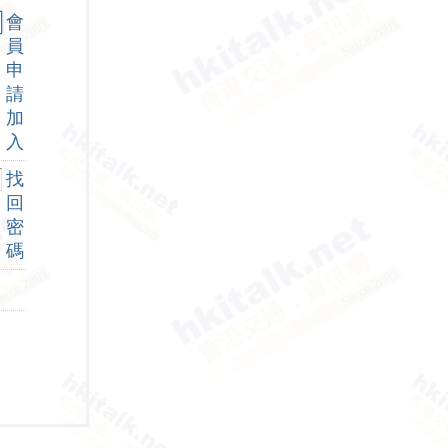
會
員
申
請
加
入
找
回
密
碼