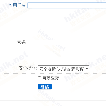
用戶名
密碼:
安全提問:
自動登錄
登錄