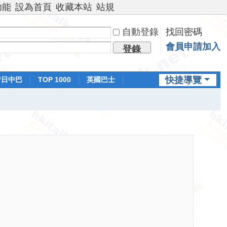
功能
設為首頁
收藏本站
站規
自動登錄
找回密碼
會員申請加入
登錄
快捷導覽
昔日中巴
TOP 1000
英國巴士
排行榜
日本鐵路