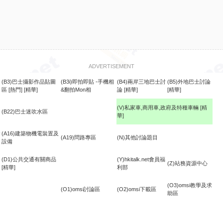
ADVERTISEMENT
(B3)巴士攝影作品貼圖
(B3i)即拍即貼 -手機相
(B4)兩岸三地巴士討
(B5)外地巴士討論
區
[熱門]
[精華]
&翻拍Mon相
論
[精華]
[精華]
(V)私家車,商用車,政府及特種車輛
[精
(B22)巴士迷吹水區
華]
食
(A16)建築物機電裝置及
(A19)問路專區
(N)其他討論題目
設備
(D1)公共交通有關商品
(Y)hkitalk.net會員福
(Z)站務資源中心
[精華]
利部
(O3)omsi教學及求
(O1)omsi討論區
(O2)omsi下載區
助區