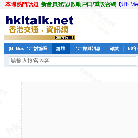
本週熱門話題
新會員登記/啟動戶口/重設密碼
以fb M
(B) Bus 巴士討論區
論壇
巴士路線消息
導讀
80
飛行報告
日誌
保留巴士
分享
記錄