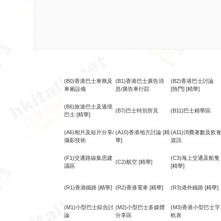
(B0)香港巴士車務及
(B1)香港巴士廣告消
(B2)香港巴士討論
車廂設備
息/廣告車行踪
[熱門]
[精華]
(B6)旅遊巴士及過境
(B7)巴士特別所見
(B11)巴士精華區
巴士
[精華]
(A6)相片及短片分享/
(A10)香港地方討論
[精
(A11)消費著數及飲
攝影技術
華]
資訊
(F1)交通路線集思建
(C3)海上交通及船隻
(C2)航空
[精華]
議區
[精華]
(R1)香港鐵路
[精華]
(R2)香港電車
[精華]
(R3)港外鐵路
[精華]
(M1)小型巴士綜合討
(M2)小型巴士多媒體
(M3)香港小型巴士字
論
分享區
軌表