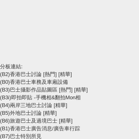
分板連結:
(B2)香港巴士討論
[熱門]
[精華]
(B0)香港巴士車務及車廂設備
(B3)巴士攝影作品貼圖區
[熱門]
[精華]
(B3i)即拍即貼 -手機相&翻拍Mon相
(B4)兩岸三地巴士討論
[精華]
(B5)外地巴士討論
[精華]
(B6)旅遊巴士及過境巴士
[精華]
(B1)香港巴士廣告消息/廣告車行踪
(B7)巴士特別所見