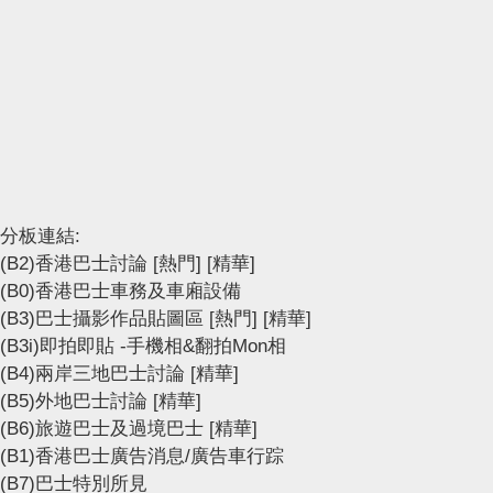
分板連結:
(B2)香港巴士討論
[熱門]
[精華]
(B0)香港巴士車務及車廂設備
(B3)巴士攝影作品貼圖區
[熱門]
[精華]
(B3i)即拍即貼 -手機相&翻拍Mon相
(B4)兩岸三地巴士討論
[精華]
(B5)外地巴士討論
[精華]
(B6)旅遊巴士及過境巴士
[精華]
(B1)香港巴士廣告消息/廣告車行踪
(B7)巴士特別所見