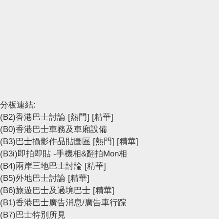
分板連結:
(B2)香港巴士討論
[熱門]
[精華]
(B0)香港巴士車務及車廂設備
(B3)巴士攝影作品貼圖區
[熱門]
[精華]
(B3i)即拍即貼 -手機相&翻拍Mon相
(B4)兩岸三地巴士討論
[精華]
(B5)外地巴士討論
[精華]
(B6)旅遊巴士及過境巴士
[精華]
(B1)香港巴士廣告消息/廣告車行踪
(B7)巴士特別所見